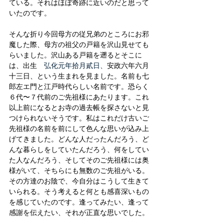
ている。それはほぼ奇跡に近いのだと思って
いたのです。
そんな折り今回母方の従兄弟のところにお邪
魔した際、母方の祖父の戸籍を沢山見せても
らいました。沢山ある戸籍を遡るとそこに
は、出生　
弘化元年拾月貳日、
安政六年六月
十三日、という生まれを見ました。名前も七
郎左エ門と江戸時代らしい名前です。恐らく
６代〜７代前のご先祖様にあたります。これ
以上前になるとお寺の過去帳を探さないと見
つけられないそうです。私はこれだけ古いご
先祖様の名前を前にして色んな思いが込み上
げてきました。どんな人だったんだろう、ど
んな暮らしをしていたんだろう、何をしてい
た人なんだろう、そしてそのご先祖様には奥
様がいて、そちらにも無数のご先祖がいる。
その方達のお陰で、今自分はこうして生きて
いられる。そう考えると何とも感喜深いもの
を感じていたのです。逢ってみたい、逢って
感謝を伝えたい、それが正直な思いでした。