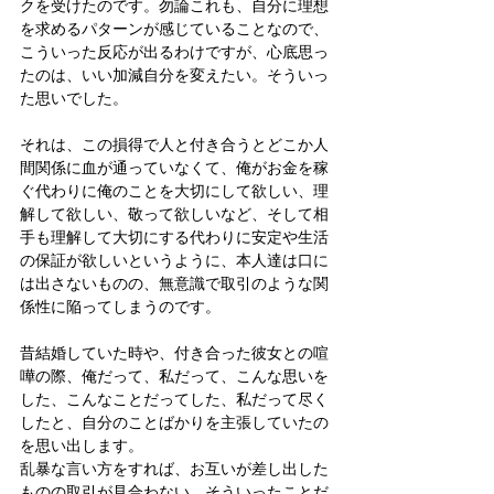
クを受けたのです。勿論これも、自分に理想
を求めるパターンが感じていることなので、
こういった反応が出るわけですが、心底思っ
たのは、いい加減自分を変えたい。そういっ
た思いでした。
それは、この損得で人と付き合うとどこか人
間関係に血が通っていなくて、俺がお金を稼
ぐ代わりに俺のことを大切にして欲しい、理
解して欲しい、敬って欲しいなど、そして相
手も理解して大切にする代わりに安定や生活
の保証が欲しいというように、本人達は口に
は出さないものの、無意識で取引のような関
係性に陥ってしまうのです。
昔結婚していた時や、付き合った彼女との喧
嘩の際、俺だって、私だって、こんな思いを
した、こんなことだってした、私だって尽く
したと、自分のことばかりを主張していたの
を思い出します。
乱暴な言い方をすれば、お互いが差し出した
ものの取引が見合わない。そういったことだ