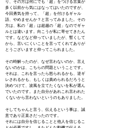
り、その方は何にでも「超」をつける言葉が
多く以前から気にはなってはいたのですが、
今回勇気を持って、「超」を付けるギャル
語、やめませんか？と言ってみました。その
方は、私の「超」は超越の「超」なのでギャ
ルとは違います。向こうが私に寄せてきたん
です。などなど仰っていましたが、暫くして
から、言いにくいことを言ってくれてありが
とうございますと仰ってこられました。
その時解ったのが、なぜ言わないのか、言え
ないのかは、こちらの問題ということです。
それは、これを言ったら怒られるかも、逆ギ
レされるかも、もしくは責められるだろうと
決めつけて、波風を立てたくないを私が選ん
でいたのです。また自分があれこれ言われた
くないから言わないというのもありました。
そしてちゃんと言う、伝えるという事は、誠
意であり正直さだったのです。
それには自分を信じることと他人を信じるこ
とが必要ですし、またどんな動機で伝える