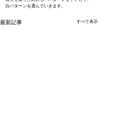
白パターンを選んでいきます。
最新記事
すべて表示
新たな在り方
変わらなきゃ
体調を壊してから、強制的に
変わらなきゃいけ
できない、変われない、とい
らなきゃ。 なぜ
コメント