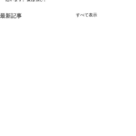
最新記事
すべて表示
新たな在り方
変わらなきゃ
体調を壊してから、強制的に
変わらなきゃいけ
できない、変われない、とい
らなきゃ。 なぜ
コメント
う体験をしています。 変わら
らないと自分の未