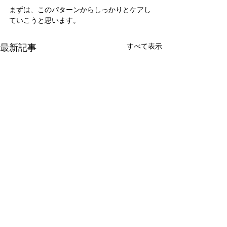
まずは、このパターンからしっかりとケアし
ていこうと思います。
最新記事
すべて表示
新たな在り方
変わらなきゃ
体調を壊してから、強制的に
変わらなきゃいけ