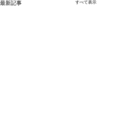
最新記事
すべて表示
新たな在り方
変わらなきゃ
体調を壊してから、強制的に
変わらなきゃいけ
できない、変われない、とい
らなきゃ。 なぜ
コメント
う体験をしています。 変わら
らないと自分の未
なきゃいけない、というパタ
し、楽にもなれな
ーンからしたら、これはとて
ままうだつの上が