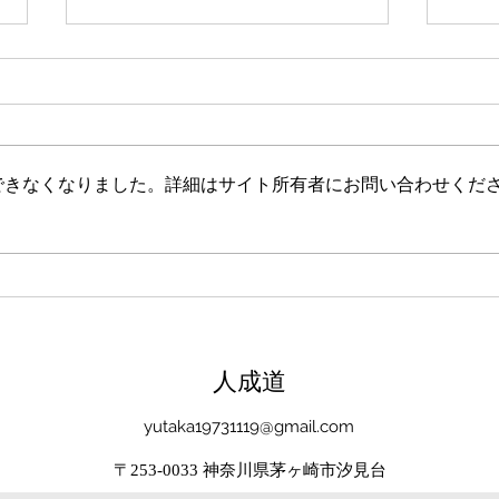
新たな在り方
変わ
体調を壊してから、強制的にでき
変わ
ない、変われない、という体験を
きゃ
しています。 変わらなきゃいけ
と自
できなくなりました。詳細はサイト所有者にお問い合わせくだ
ない、というパターンからした
れな
ら、これはとても苦しい状態だと
らな
思います。（語りかけていたので
いと
それほどでもなかったです） 変
んだ
わりたくても変われない、やりた
を見
くても体が重くてできない、それ
イラ
は、今の自分への諦めであった
いる
​人成道
り、変わらなくてもいいという、
きゃ
強制的な選択のようにも思いまし
いる
yutaka19731119@gmail.com
た。 変わらなくてもいい、それ
ーっ
は今の自分とい
いま
〒253-0033 神奈川県茅ヶ崎市汐見台