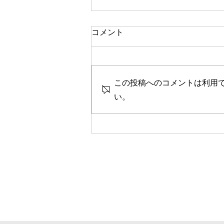
一人で頑張る
コメント
今思い返すと、私が大変なとき、
ピンチのとき、辛く苦しいときに
は、いつも側に人がいました。
この投稿へのコメントは利用
彼女や家族、友人、まるで逃げる
ように、「一人では生きられな
い。
い」というパターンで、その中へ
と助けや救いを求めていたのを思
い出します。 海外に一人で行っ
て頑張っている人、一人で上京し
て頑張っている人、どこかにいか
なくても精神的に一人で頑張って
人には、どこか共通の強さを感じ
ます。きっと一人で辛いこと、大
変なことを乗