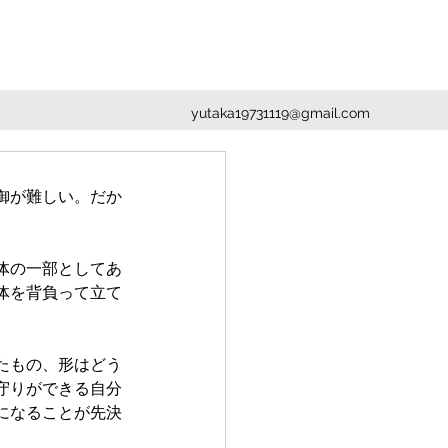
yutaka19731119@gmail.com
御が難しい。だか
体の一部としてあ
体を背負って立て
たもの、形はどう
守りができる自分
になることが先決