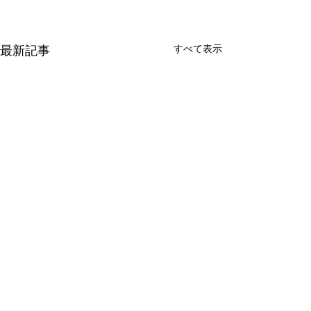
最新記事
すべて表示
新たな在り方
変わらなきゃ
体調を壊してから、強制的に
変わらなきゃいけ
できない、変われない、とい
らなきゃ。 なぜ
コメント