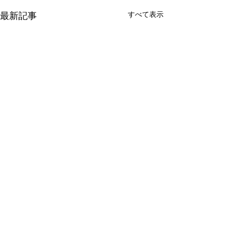
最新記事
すべて表示
新たな在り方
変わらなきゃ
体調を壊してから、強制的に
変わらなきゃいけ
できない、変われない、とい
らなきゃ。 なぜ
コメント
う体験をしています。 変わら
らないと自分の未
なきゃいけない、というパタ
し、楽にもなれな