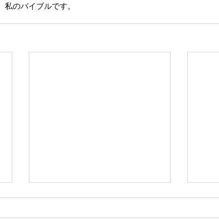
、私のバイブルです。
新たな在り方
変わ