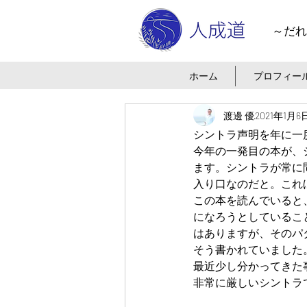
～だれ
ホーム
プロフィー
渡邊 優
2021年1月6
シントラ声明を年に一
今年の一発目の本が、
ます。シントラが常に
入り口なのだと。これ
この本を読んでいると
になろうとしているこ
はありますが、そのパ
そう書かれていました
最近少し分かってきた
非常に厳しいシントラ