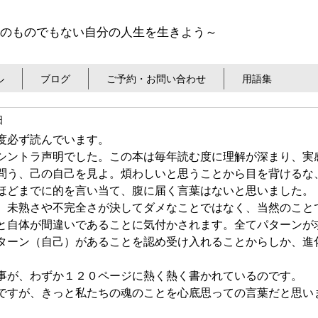
のものでもない自分の人生を生きよう～
ル
ブログ
ご予約・お問い合わせ
用語集
日
度必ず読んでいます。
シントラ声明でした。この本は毎年読む度に理解が深まり、実
問う、己の自己を見よ。煩わしいと思うことから目を背けるな
ほどまでに的を言い当て、腹に届く言葉はないと思いました。
、未熟さや不完全さが決してダメなことではなく、当然のこと
と自体が間違いであることに気付かされます。全てパターンが
ターン（自己）があることを認め受け入れることからしか、進
。
事が、わずか１２０ページに熱く熱く書かれているのです。
ですが、きっと私たちの魂のことを心底思っての言葉だと思い