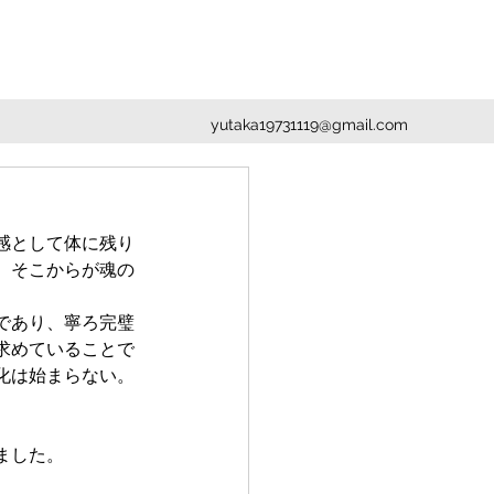
yutaka19731119@gmail.com
感として体に残り
、そこからが魂の
であり、寧ろ完璧
求めていることで
化は始まらない。
ました。