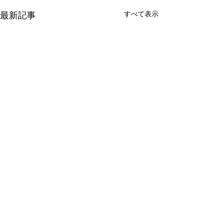
最新記事
すべて表示
新たな在り方
変わらなきゃ
体調を壊してから、強制的に
変わらなきゃいけ
できない、変われない、とい
らなきゃ。 なぜ
コメント
う体験をしています。 変わら
らないと自分の未
なきゃいけない、というパタ
し、楽にもなれな