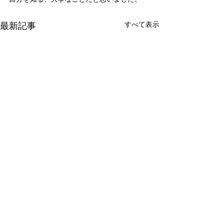
最新記事
すべて表示
新たな在り方
変わらなきゃ
体調を壊してから、強制的に
変わらなきゃいけ
できない、変われない、とい
らなきゃ。 なぜ
コメント
う体験をしています。 変わら
らないと自分の未