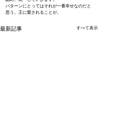
パターンにとってはそれが一番幸せなのだと
思う。王に愛されることが。
最新記事
すべて表示
新たな在り方
変わらなきゃ
体調を壊してから、強制的に
変わらなきゃいけ