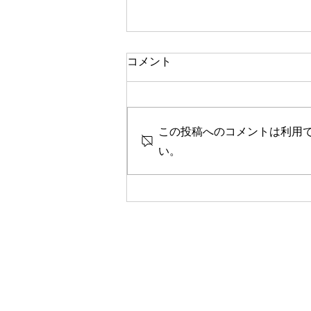
一人で頑張る
コメント
今思い返すと、私が大変なとき、
ピンチのとき、辛く苦しいときに
は、いつも側に人がいました。
この投稿へのコメントは利用
彼女や家族、友人、まるで逃げる
ように、「一人では生きられな
い。
い」というパターンで、その中へ
と助けや救いを求めていたのを思
い出します。 海外に一人で行っ
て頑張っている人、一人で上京し
て頑張っている人、どこかにいか
なくても精神的に一人で頑張って
人には、どこか共通の強さを感じ
ます。きっと一人で辛いこと、大
変なことを乗