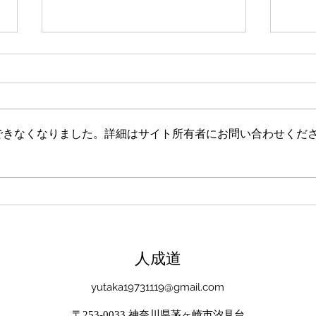
新たな在り方
変わ
体調を壊してから、強制的にでき
変わ
ない、変われない、という体験を
きゃ
しています。 変わらなきゃいけ
と自
できなくなりました。詳細はサイト所有者にお問い合わせくだ
ない、というパターンからした
れな
ら、これはとても苦しい状態だと
らな
思います。（語りかけていたので
いと
それほどでもなかったです） 変
んだ
わりたくても変われない、やりた
を見
くても体が重くてできない、それ
イラ
は、今の自分への諦めであった
いる
​人成道
り、変わらなくてもいいという、
きゃ
強制的な選択のようにも思いまし
いる
yutaka19731119@gmail.com
た。 変わらなくてもいい、それ
ーっ
は今の自分とい
いま
〒253-0033 神奈川県茅ヶ崎市汐見台