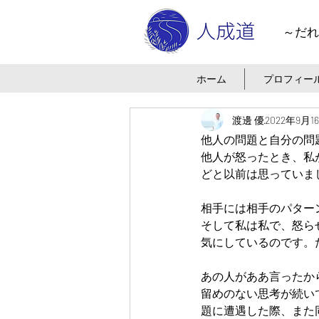
～だれ
ホーム
プロフィー
渡邊 優
2022年9月1
他人の問題と自分の問
他人が怒ったとき、私
どと以前は思っていま
相手には相手のパター
そして私は私で、怒ら
気にしているのです。
あの人がああ言ったか
留めのない思考が続い
題に遭遇した際、また