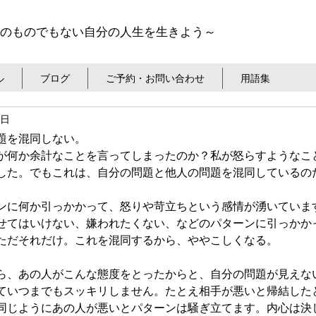
のものでもない自分の人生を生きよう～
ル
ブログ
ご予約・お問い合わせ
用語集
6日
題を混同しない。
が何か余計なことを言ってしまったのか？私が怒らすようなこ
した。でもこれは、自分の問題と他人の問題を混同しているの
ンに何か引っかかって、怒りや苛立ちという感情が湧いていま
せてはいけない、嫌われたくない、などのパターンに引っかか
ただそれだけ。これを混同するから、ややこしくなる。
ら、あの人がこんな態度をとったからと、自分の問題が見えな
ていつまでもスッキリしません。たとえ相手が悪いと帰結した
同じようにあの人が悪いとパターンは騒ぎ立てます。内心は決