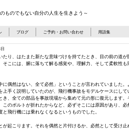
のものでもない自分の人生を生きよう～
ル
ブログ
ご予約・お問い合わせ
用語集
6日
いたり、はたまた新たな意味づけを持てたとき、目の前の道が
。そこには、腑に落ちて解る感覚や、理解力、そして柔軟性も
中に偶然はない、全て必然」ということが言われていました。
を上手く説明していたのが、飛行機事故をモデルケースにして
とき、全ての部品を事故現場から集めて元の形に復元します。
。このボルトが折れたからなど、必ずそこには原因があり、必
度と飛行機には乗れなくなるというものでした。
とが起こります。それを偶然と片付けるか、必然として受け止