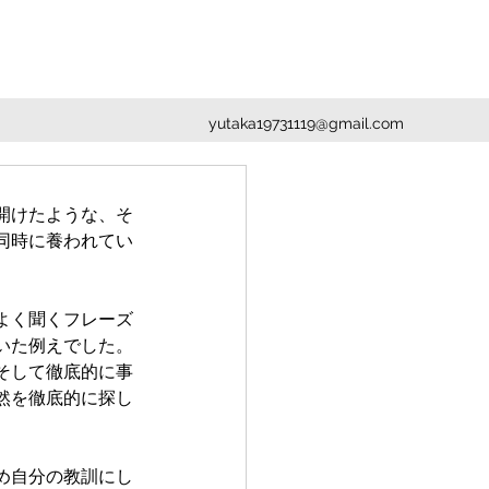
yutaka19731119@gmail.com
開けたような、そ
同時に養われてい
よく聞くフレーズ
いた例えでした。
そして徹底的に事
然を徹底的に探し
め自分の教訓にし