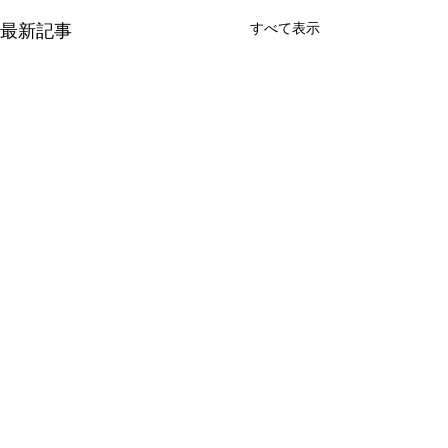
最新記事
すべて表示
新たな在り方
変わらなきゃ
体調を壊してから、強制的に
変わらなきゃいけ
できない、変われない、とい
らなきゃ。 なぜ
コメント
う体験をしています。 変わら
らないと自分の未
なきゃいけない、というパタ
し、楽にもなれな