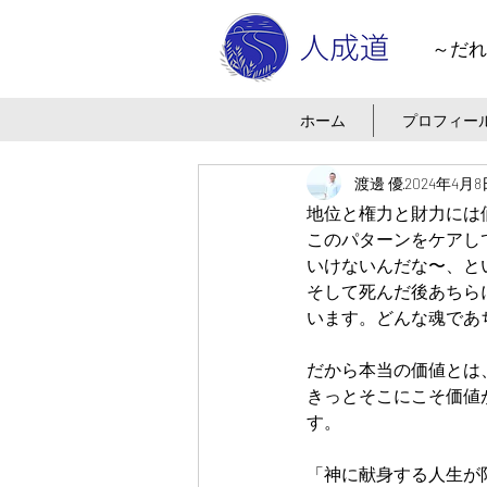
～だれ
ホーム
プロフィー
渡邊 優
2024年4月8
地位と権力と財力には
このパターンをケアし
いけないんだな〜、と
そして死んだ後あちら
います。どんな魂であ
だから本当の価値とは
きっとそこにこそ価値
す。
「神に献身する人生が