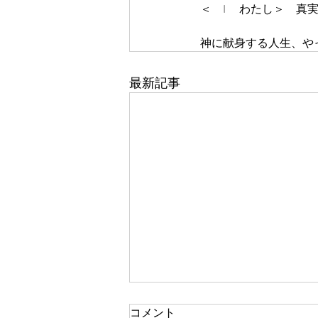
＜　I 　わたし＞　真
神に献身する人生、や
最新記事
一人で頑張る
コメント