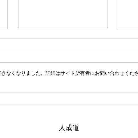
新たな在り方
変わ
体調を壊してから、強制的にでき
変わ
ない、変われない、という体験を
きゃ
しています。 変わらなきゃいけ
と自
できなくなりました。詳細はサイト所有者にお問い合わせくだ
ない、というパターンからした
れな
ら、これはとても苦しい状態だと
らな
思います。（語りかけていたので
いと
それほどでもなかったです） 変
んだ
わりたくても変われない、やりた
を見
くても体が重くてできない、それ
イラ
は、今の自分への諦めであった
いる
​人成道
り、変わらなくてもいいという、
きゃ
強制的な選択のようにも思いまし
いる