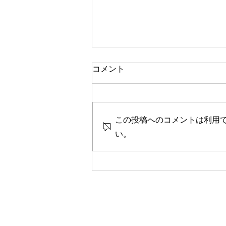
一人で頑張る
コメント
今思い返すと、私が大変なとき、
ピンチのとき、辛く苦しいときに
は、いつも側に人がいました。
この投稿へのコメントは利用
彼女や家族、友人、まるで逃げる
ように、「一人では生きられな
い。
い」というパターンで、その中へ
と助けや救いを求めていたのを思
い出します。 海外に一人で行っ
て頑張っている人、一人で上京し
て頑張っている人、どこかにいか
なくても精神的に一人で頑張って
人には、どこか共通の強さを感じ