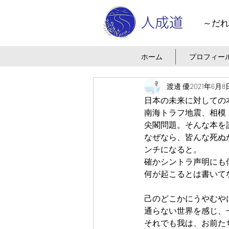
～だれ
ホーム
プロフィー
渡邊 優
2021年6月8
日本の未来に対しての
南海トラフ地震、相模
尖閣問題。そんな本を
なぜなら、皆んな死ぬ
ンチになると。
確かシントラ声明にも
何が起こるとは書いて
己のどこかにうやむや
通らない世界を感じ、
それでも我は、お前た