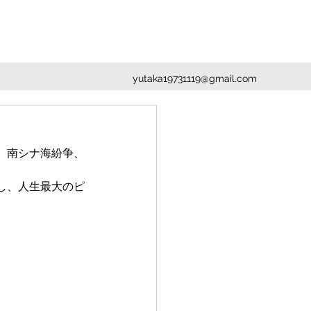
yutaka19731119@gmail.com
、南シナ海紛争、
し、人生最大のピ
。