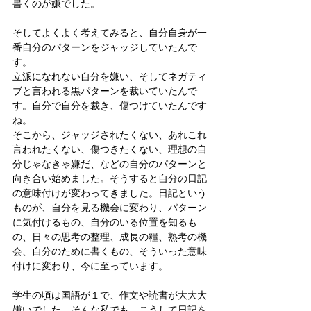
書くのが嫌でした。
そしてよくよく考えてみると、自分自身が一
番自分のパターンをジャッジしていたんで
す。
立派になれない自分を嫌い、そしてネガティ
ブと言われる黒パターンを裁いていたんで
す。自分で自分を裁き、傷つけていたんです
ね。
そこから、ジャッジされたくない、あれこれ
言われたくない、傷つきたくない、理想の自
分じゃなきゃ嫌だ、などの自分のパターンと
向き合い始めました。そうすると自分の日記
の意味付けが変わってきました。日記という
ものが、自分を見る機会に変わり、パターン
に気付けるもの、自分のいる位置を知るも
の、日々の思考の整理、成長の糧、熟考の機
会、自分のために書くもの、そういった意味
付けに変わり、今に至っています。
学生の頃は国語が１で、作文や読書が大大大
嫌いでした。そんな私でも、こうして日記を