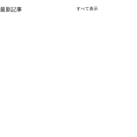
最新記事
すべて表示
新たな在り方
変わらなきゃ
体調を壊してから、強制的に
変わらなきゃいけ
できない、変われない、とい
らなきゃ。 なぜ
コメント
う体験をしています。 変わら
らないと自分の未
なきゃいけない、というパタ
し、楽にもなれな