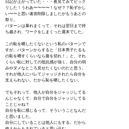
日記が上がっていた・・・夜見てみてビック
リした！うわあ〜〜〜〜！なぜ？？恥ずかし
い〜〜と思い速攻削除しましたがもうあとの
祭り。
パターンは暴れまくって、それは翌日まで持
ち越され、ワークをしまくった週末でした。
この恥を晒したくないという私のパターンで
すが、パターンからすると「日本男子たるも
の恥を晒すくらいなら腹を切れ！」と、それ
くらい恥に対しての抵抗感が強く、自分の弱
みやダメなところ見せたくないのだと思う。
それが他人にバレてジャッジされたら自分を
支えられない。だから恥を晒したくない。
でもそれって、他人が自分をジャッジしてる
んじゃなくて、自分で自分をジャッジしてる
ことじゃね？
自分を恥に感じるって、そういうことなんだ
と思いました。
自分にしていることは他人にもする。だから
他人からもされていると思い込む。