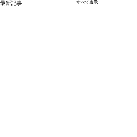
最新記事
すべて表示
新たな在り方
変わらなきゃ
体調を壊してから、強制的に
変わらなきゃいけ
できない、変われない、とい
らなきゃ。 なぜ
コメント
う体験をしています。 変わら
らないと自分の未
なきゃいけない、というパタ
し、楽にもなれな
ーンからしたら、これはとて
ままうだつの上が