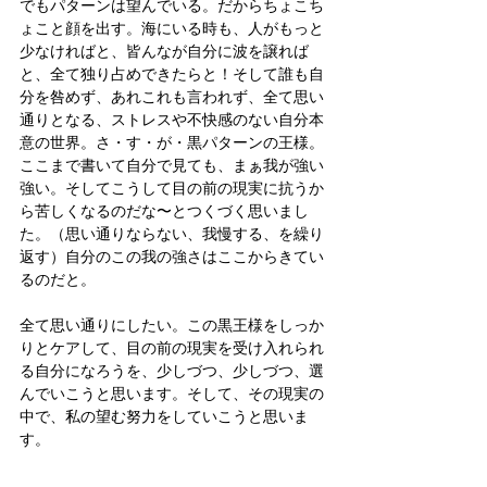
でもパターンは望んでいる。だからちょこち
ょこと顔を出す。海にいる時も、人がもっと
少なければと、皆んなが自分に波を譲れば
と、全て独り占めできたらと！そして誰も自
分を咎めず、あれこれも言われず、全て思い
通りとなる、ストレスや不快感のない自分本
意の世界。さ・す・が・黒パターンの王様。
ここまで書いて自分で見ても、まぁ我が強い
強い。そしてこうして目の前の現実に抗うか
ら苦しくなるのだな〜とつくづく思いまし
た。（思い通りならない、我慢する、を繰り
返す）自分のこの我の強さはここからきてい
るのだと。
全て思い通りにしたい。この黒王様をしっか
りとケアして、目の前の現実を受け入れられ
る自分になろうを、少しづつ、少しづつ、選
んでいこうと思います。そして、その現実の
中で、私の望む努力をしていこうと思いま
す。