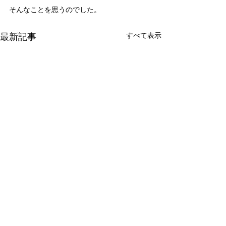
そんなことを思うのでした。
最新記事
すべて表示
新たな在り方
変わらなきゃ
体調を壊してから、強制的に
変わらなきゃいけ
できない、変われない、とい
らなきゃ。 なぜ
コメント