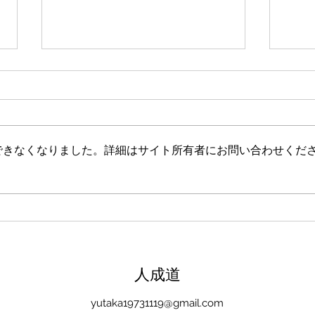
新たな在り方
変わ
体調を壊してから、強制的にでき
変わ
ない、変われない、という体験を
きゃ
しています。 変わらなきゃいけ
と自
できなくなりました。詳細はサイト所有者にお問い合わせくだ
ない、というパターンからした
れな
ら、これはとても苦しい状態だと
らな
思います。（語りかけていたので
いと
それほどでもなかったです） 変
んだ
わりたくても変われない、やりた
を見
くても体が重くてできない、それ
イラ
は、今の自分への諦めであった
いる
​人成道
り、変わらなくてもいいという、
きゃ
強制的な選択のようにも思いまし
いる
yutaka19731119@gmail.com
た。 変わらなくてもいい、それ
ーっ