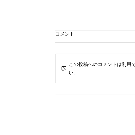
一人で頑張る
コメント
今思い返すと、私が大変なとき、
ピンチのとき、辛く苦しいときに
は、いつも側に人がいました。
この投稿へのコメントは利用
彼女や家族、友人、まるで逃げる
ように、「一人では生きられな
い。
い」というパターンで、その中へ
と助けや救いを求めていたのを思
い出します。 海外に一人で行っ
て頑張っている人、一人で上京し
て頑張っている人、どこかにいか
なくても精神的に一人で頑張って
人には、どこか共通の強さを感じ
ます。きっと一人で辛いこと、大