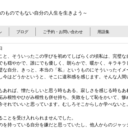
のものでもない自分の人生を生きよう～
ル
ブログ
ご予約・お問い合わせ
用語集
日
こと、そういったこの学びを初めてしばらくの頃私は、完璧な
でも穏やかで、誰にでも優しく、朗らかで、暖かく、キラキラ
璧な自分。きっと、本当の「私」というものにそういったイメ
し今はどうかというと、そこに違和感を感じます。そんな人間
もあれば、憎たらしいと思う時もある、寂しさを感じる時もあ
妬み根性やひがみ根性も併せ持ち、失敗をして恥をかいて、惨
今それでいいと思っています。むしろそこからしか学べないと
ることを受け入れられませんでした。
のを持っている自分を嫌だと思っていたし、他人からのジャッ