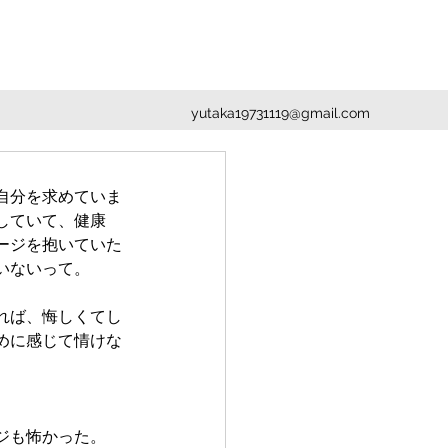
yutaka19731119@gmail.com
自分を求めていま
していて、健康
ージを抱いていた
いないって。
れば、悔しくてし
めに感じて情けな
。
ジも怖かった。