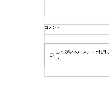
一人で頑張る
コメント
今思い返すと、私が大変なとき、
ピンチのとき、辛く苦しいときに
は、いつも側に人がいました。
この投稿へのコメントは利用
彼女や家族、友人、まるで逃げる
ように、「一人では生きられな
い。
い」というパターンで、その中へ
と助けや救いを求めていたのを思
い出します。 海外に一人で行っ
て頑張っている人、一人で上京し
て頑張っている人、どこかにいか
なくても精神的に一人で頑張って
人には、どこか共通の強さを感じ
ます。きっと一人で辛いこと、大