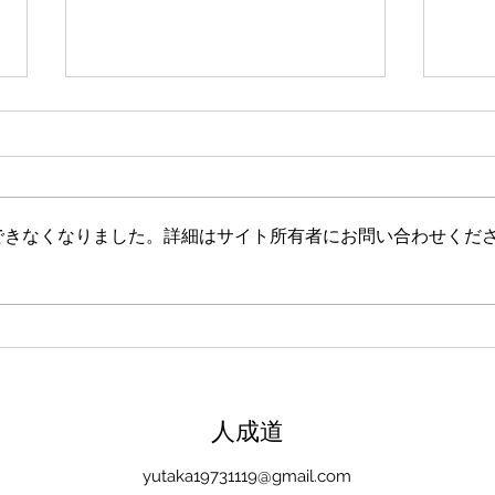
新たな在り方
変わ
体調を壊してから、強制的にでき
変わ
ない、変われない、という体験を
きゃ
しています。 変わらなきゃいけ
と自
できなくなりました。詳細はサイト所有者にお問い合わせくだ
ない、というパターンからした
れな
ら、これはとても苦しい状態だと
らな
思います。（語りかけていたので
いと
それほどでもなかったです） 変
んだ
わりたくても変われない、やりた
を見
くても体が重くてできない、それ
イラ
は、今の自分への諦めであった
いる
​人成道
り、変わらなくてもいいという、
きゃ
強制的な選択のようにも思いまし
いる
yutaka19731119@gmail.com
た。 変わらなくてもいい、それ
ーっ