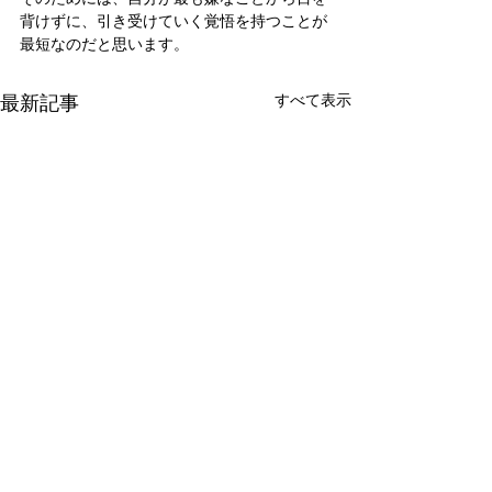
背けずに、引き受けていく覚悟を持つことが
最短なのだと思います。
最新記事
すべて表示
新たな在り方
変わらなきゃ
体調を壊してから、強制的に
変わらなきゃいけ