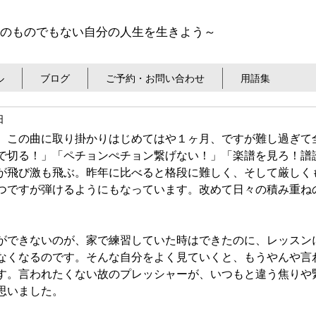
のものでもない自分の人生を生きよう～
ル
ブログ
ご予約・お問い合わせ
用語集
日
、この曲に取り掛かりはじめてはや１ヶ月、ですが難し過ぎて
で切る！」「ペチョンぺチョン繋げない！」「楽譜を見ろ！譜
が飛び激も飛ぶ。昨年に比べると格段に難しく、そして厳しく
つですが弾けるようにもなっています。改めて日々の積み重ね
ができないのが、家で練習していた時はできたのに、レッスン
なくなるのです。そんな自分をよく見ていくと、もうやんや言
す。言われたくない故のプレッシャーが、いつもと違う焦りや
思いました。