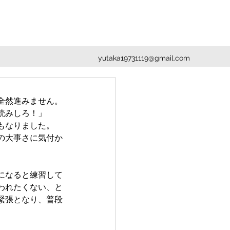
yutaka19731119@gmail.com
全然進みません。
読みしろ！」
もなりました。
の大事さに気付か
になると練習して
われたくない、と
緊張となり、普段