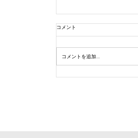
一人で頑張る
コメント
今思い返すと、私が大変なとき、
ピンチのとき、辛く苦しいときに
は、いつも側に人がいました。
コメントを追加…
彼女や家族、友人、まるで逃げる
ように、「一人では生きられな
い」というパターンで、その中へ
と助けや救いを求めていたのを思
い出します。 海外に一人で行っ
て頑張っている人、一人で上京し
て頑張っている人、どこかにいか
なくても精神的に一人で頑張って
人には、どこか共通の強さを感じ
ます。きっと一人で辛いこと、大
変なことを乗