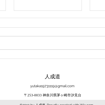
新たな在り方
変わ
体調を壊してから、強制的にでき
変わ
ない、変われない、という体験を
きゃ
しています。 変わらなきゃいけ
と自
ない、というパターンからした
れな
ら、これはとても苦しい状態だと
らな
思います。（語りかけていたので
いと
それほどでもなかったです） 変
んだ
わりたくても変われない、やりた
を見
くても体が重くてできない、それ
イラ
​人成道
は、今の自分への諦めであった
いる
り、変わらなくてもいいという、
きゃ
yutaka19731119@gmail.com
強制的な選択のようにも思いまし
いる
〒253-0033 神奈川県茅ヶ崎市汐見台
た。 変わらなくてもいい、それ
ーっ
は今の自分とい
いま