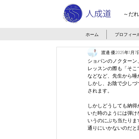
～だれ
ホーム
プロフィー
渡邊 優
2025年1月7
ショパンのノクターン
レッスンの際も「そこ
などなど、先生から唾
しかし、お陰で少しづ
されます。
しかしどうしても納得
いた時のようには弾け
いうのにぶち当たりま
通りにいかないのだと