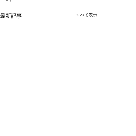
最新記事
すべて表示
新たな在り方
変わらなきゃ
体調を壊してから、強制的に
変わらなきゃいけ
できない、変われない、とい
らなきゃ。 なぜ
コメント
う体験をしています。 変わら
らないと自分の未