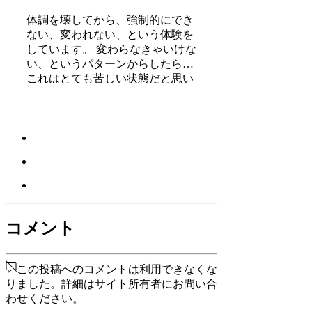
っている人、一人で上京して頑張
っている人、どこかにいかなくて
体調を壊してから、強制的にでき
も精神的に一人で頑張って人に
ない、変われない、という体験を
は、どこか共通の強さを感じま
しています。 変わらなきゃいけな
す。きっと一人で辛いこと、大変
い、というパターンからしたら、
なことを乗
これはとても苦しい状態だと思い
ます。（語りかけていたのでそれ
ほどでもなかったです） 変わりた
くても変われない、やりたくても
体が重くてできない、それは、今
の自分への諦めであったり、変わ
らなくてもいいという、強制的な
選択のようにも思いました。 変わ
らなくてもいい、それは今の自分
とい
コメント
この投稿へのコメントは利用できなくな
りました。詳細はサイト所有者にお問い合
わせください。