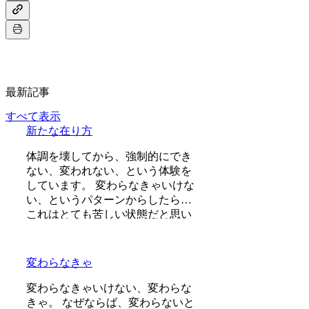
最新記事
すべて表示
新たな在り方
体調を壊してから、強制的にでき
ない、変われない、という体験を
しています。 変わらなきゃいけな
い、というパターンからしたら、
これはとても苦しい状態だと思い
ます。（語りかけていたのでそれ
ほどでもなかったです） 変わりた
くても変われない、やりたくても
変わらなきゃ
体が重くてできない、それは、今
の自分への諦めであったり、変わ
変わらなきゃいけない、変わらな
らなくてもいいという、強制的な
きゃ。 なぜならば、変わらないと