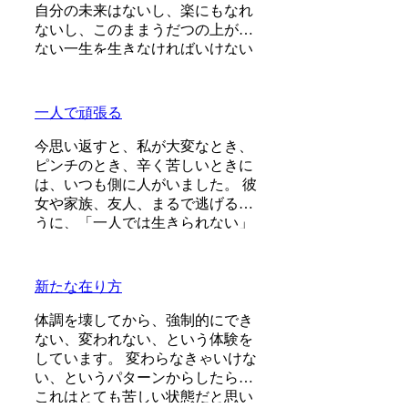
選択のようにも思いました。 変わ
自分の未来はないし、楽にもなれ
らなくてもいい、それは今の自分
ないし、このままうだつの上がら
とい
ない一生を生きなければいけない
と、あなたは思っているからなん
だね。 だから変われない自分を見
ると、情けなくて、惨めで、イラ
一人で頑張る
イラすると、あなたは思っている
んだね。 だから、変わらなきゃい
今思い返すと、私が大変なとき、
けないと、あなたは思っているん
ピンチのとき、辛く苦しいときに
だよね。 今に限らず、ずーっとこ
は、いつも側に人がいました。 彼
のパターンはあったと思います。
女や家族、友人、まるで逃げるよ
そ
うに、「一人では生きられない」
というパターンで、その中へと助
けや救いを求めていたのを思い出
します。 海外に一人で行って頑張
新たな在り方
っている人、一人で上京して頑張
っている人、どこかにいかなくて
体調を壊してから、強制的にでき
も精神的に一人で頑張って人に
ない、変われない、という体験を
は、どこか共通の強さを感じま
しています。 変わらなきゃいけな
す。きっと一人で辛いこと、大変
い、というパターンからしたら、
なことを乗
これはとても苦しい状態だと思い