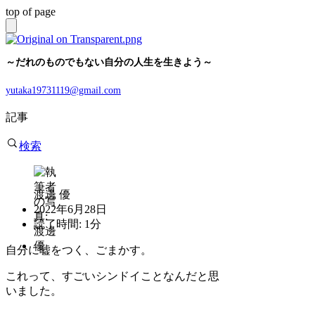
top of page
～だれのものでもない自分の人生を生きよう～
yutaka19731119@gmail.com
記事
検索
渡邊 優
2022年6月28日
読了時間: 1分
自分に嘘をつく、ごまかす。
これって、すごいシンドイことなんだと思
いました。