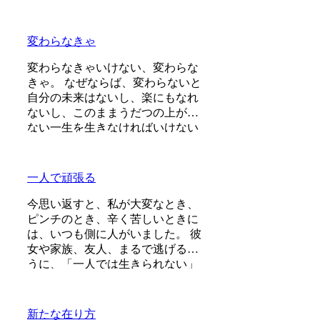
ます。（語りかけていたのでそれ
ほどでもなかったです） 変わりた
くても変われない、やりたくても
変わらなきゃ
体が重くてできない、それは、今
の自分への諦めであったり、変わ
変わらなきゃいけない、変わらな
らなくてもいいという、強制的な
きゃ。 なぜならば、変わらないと
選択のようにも思いました。 変わ
自分の未来はないし、楽にもなれ
らなくてもいい、それは今の自分
ないし、このままうだつの上がら
とい
ない一生を生きなければいけない
と、あなたは思っているからなん
だね。 だから変われない自分を見
ると、情けなくて、惨めで、イラ
一人で頑張る
イラすると、あなたは思っている
んだね。 だから、変わらなきゃい
今思い返すと、私が大変なとき、
けないと、あなたは思っているん
ピンチのとき、辛く苦しいときに
だよね。 今に限らず、ずーっとこ
は、いつも側に人がいました。 彼
のパターンはあったと思います。
女や家族、友人、まるで逃げるよ
そ
うに、「一人では生きられない」
というパターンで、その中へと助
けや救いを求めていたのを思い出
します。 海外に一人で行って頑張
新たな在り方