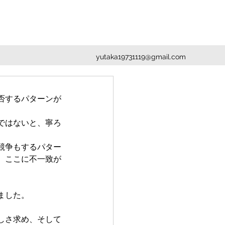
yutaka19731119@gmail.com
否するパターンが
ではないと、寧ろ
競争もするパター
。ここに不一致が
ました。
しさ求め、そして