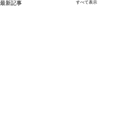
最新記事
すべて表示
新たな在り方
変わらなきゃ
体調を壊してから、強制的に
変わらなきゃいけ
できない、変われない、とい
らなきゃ。 なぜ
コメント
う体験をしています。 変わら
らないと自分の未
なきゃいけない、というパタ
し、楽にもなれな
ーンからしたら、これはとて
ままうだつの上が