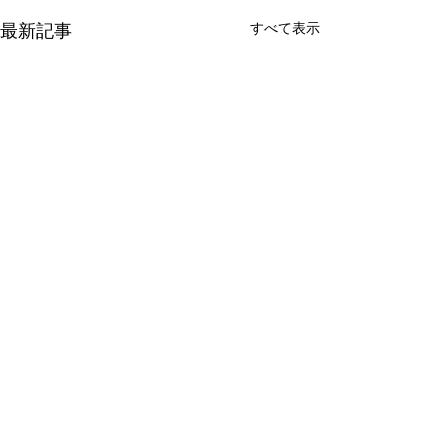
最新記事
すべて表示
新たな在り方
変わらなきゃ
体調を壊してから、強制的に
変わらなきゃいけ
できない、変われない、とい
らなきゃ。 なぜ
コメント
う体験をしています。 変わら
らないと自分の未
なきゃいけない、というパタ
し、楽にもなれな