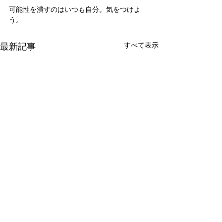
可能性を潰すのはいつも自分。気をつけよ
う。
最新記事
すべて表示
新たな在り方
変わらなきゃ
体調を壊してから、強制的に
変わらなきゃいけ