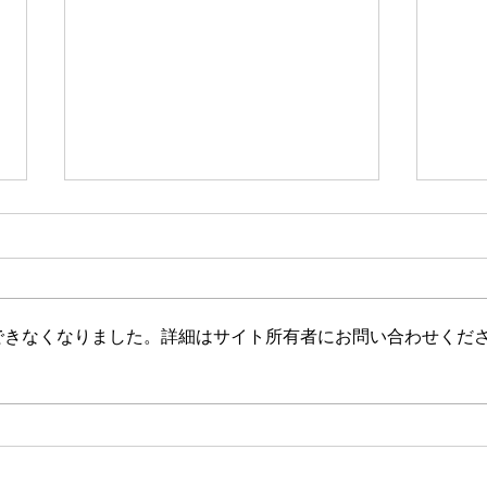
新たな在り方
変わ
体調を壊してから、強制的にでき
変わ
ない、変われない、という体験を
きゃ
しています。 変わらなきゃいけ
と自
できなくなりました。詳細はサイト所有者にお問い合わせくだ
ない、というパターンからした
れな
ら、これはとても苦しい状態だと
らな
思います。（語りかけていたので
いと
それほどでもなかったです） 変
んだ
わりたくても変われない、やりた
を見
くても体が重くてできない、それ
イラ