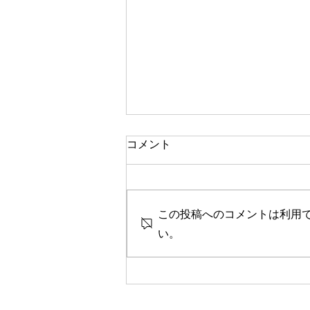
一人で頑張る
コメント
今思い返すと、私が大変なとき、
ピンチのとき、辛く苦しいときに
は、いつも側に人がいました。
この投稿へのコメントは利用
彼女や家族、友人、まるで逃げる
ように、「一人では生きられな
い。
い」というパターンで、その中へ
と助けや救いを求めていたのを思
い出します。 海外に一人で行っ
て頑張っている人、一人で上京し