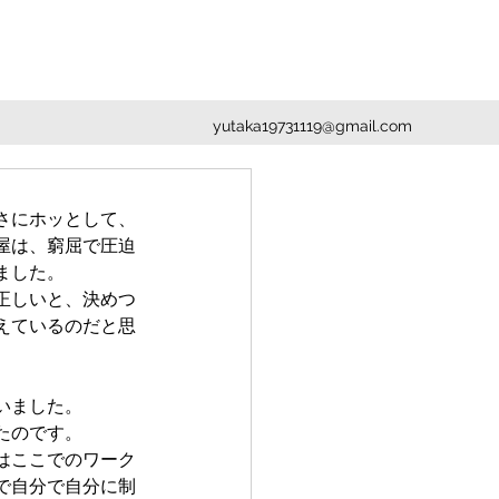
yutaka19731119@gmail.com
さにホッとして、
屋は、窮屈で圧迫
ました。
正しいと、決めつ
えているのだと思
いました。
たのです。
はここでのワーク
で自分で自分に制