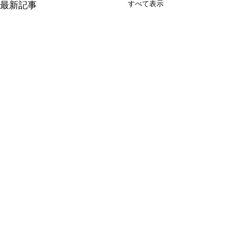
最新記事
すべて表示
新たな在り方
変わらなきゃ
体調を壊してから、強制的に
変わらなきゃいけ
できない、変われない、とい
らなきゃ。 なぜ
コメント
う体験をしています。 変わら
らないと自分の未
なきゃいけない、というパタ
し、楽にもなれな
ーンからしたら、これはとて
ままうだつの上が