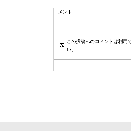
一人で頑張る
コメント
今思い返すと、私が大変なとき、
ピンチのとき、辛く苦しいときに
は、いつも側に人がいました。
この投稿へのコメントは利用
彼女や家族、友人、まるで逃げる
ように、「一人では生きられな
い。
い」というパターンで、その中へ
と助けや救いを求めていたのを思
い出します。 海外に一人で行っ
て頑張っている人、一人で上京し
て頑張っている人、どこかにいか
なくても精神的に一人で頑張って
人には、どこか共通の強さを感じ
ます。きっと一人で辛いこと、大
変なことを乗