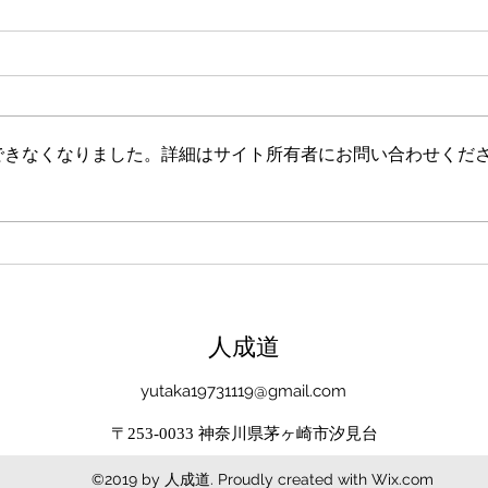
新たな在り方
変わ
体調を壊してから、強制的にでき
変わ
ない、変われない、という体験を
きゃ
しています。 変わらなきゃいけ
と自
できなくなりました。詳細はサイト所有者にお問い合わせくだ
ない、というパターンからした
れな
ら、これはとても苦しい状態だと
らな
思います。（語りかけていたので
いと
それほどでもなかったです） 変
んだ
わりたくても変われない、やりた
を見
くても体が重くてできない、それ
イラ
は、今の自分への諦めであった
いる
​人成道
り、変わらなくてもいいという、
きゃ
強制的な選択のようにも思いまし
いる
yutaka19731119@gmail.com
た。 変わらなくてもいい、それ
ーっ
は今の自分とい
いま
〒253-0033 神奈川県茅ヶ崎市汐見台
©2019 by 人成道. Proudly created with Wix.com