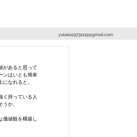
yutaka19731119@gmail.com
値があると思って
ーンはいとも簡単
上になれると。
強く持っている人
そうか。
な価値観を構築し