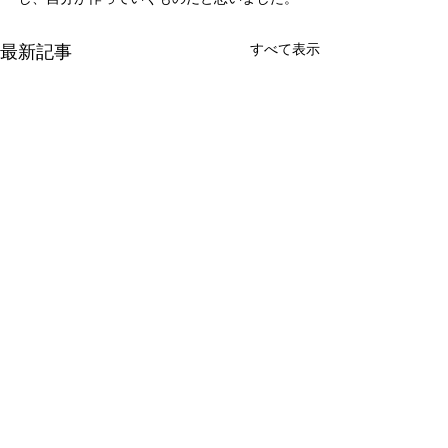
最新記事
すべて表示
新たな在り方
変わらなきゃ
体調を壊してから、強制的に
変わらなきゃいけ
できない、変われない、とい
らなきゃ。 なぜ
コメント
う体験をしています。 変わら
らないと自分の未