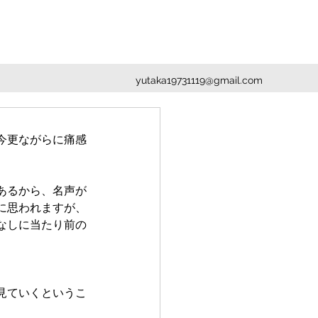
yutaka19731119@gmail.com
今更ながらに痛感
あるから、名声が
に思われますが、
なしに当たり前の
見ていくというこ