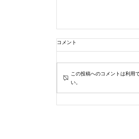
一人で頑張る
コメント
今思い返すと、私が大変なとき、
ピンチのとき、辛く苦しいときに
は、いつも側に人がいました。
この投稿へのコメントは利用
彼女や家族、友人、まるで逃げる
ように、「一人では生きられな
い。
い」というパターンで、その中へ
と助けや救いを求めていたのを思
い出します。 海外に一人で行っ
て頑張っている人、一人で上京し
て頑張っている人、どこかにいか
なくても精神的に一人で頑張って
人には、どこか共通の強さを感じ