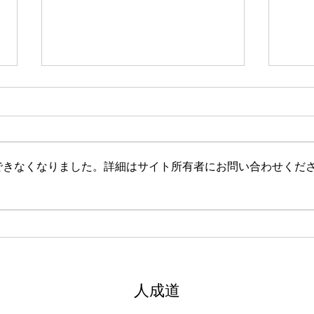
新たな在り方
変わ
体調を壊してから、強制的にでき
変わ
ない、変われない、という体験を
きゃ
しています。 変わらなきゃいけ
と自
できなくなりました。詳細はサイト所有者にお問い合わせくだ
ない、というパターンからした
れな
ら、これはとても苦しい状態だと
らな
思います。（語りかけていたので
いと
それほどでもなかったです） 変
んだ
わりたくても変われない、やりた
を見
くても体が重くてできない、それ
イラ
は、今の自分への諦めであった
いる
​人成道
り、変わらなくてもいいという、
きゃ
強制的な選択のようにも思いまし
いる