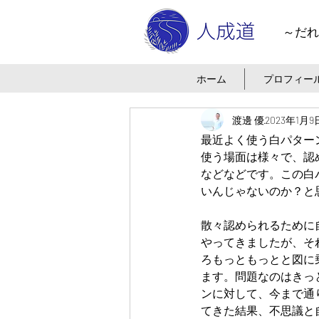
～だれ
ホーム
プロフィー
渡邊 優
2023年1月9
最近よく使う白パター
使う場面は様々で、認
などなどです。この白
いんじゃないのか？と
散々認められるために
やってきましたが、そ
ろもっともっとと図に
ます。問題なのはきっ
ンに対して、今まで通
てきた結果、不思議と