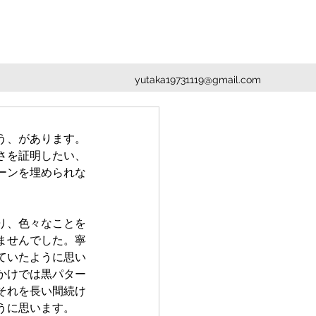
yutaka19731119@gmail.com
う、があります。
さを証明したい、
ーンを埋められな
り、色々なことを
ませんでした。寧
ていたように思い
かけでは黒パター
それを長い間続け
うに思います。