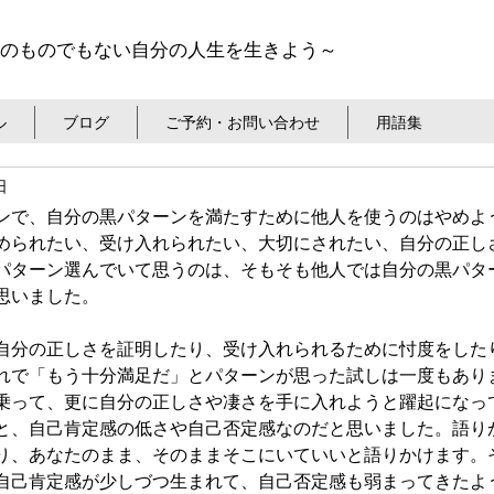
のものでもない自分の人生を生きよう～
ル
ブログ
ご予約・お問い合わせ
用語集
日
ンで、自分の黒パターンを満たすために他人を使うのはやめよ
められたい、受け入れられたい、大切にされたい、自分の正し
パターン選んでいて思うのは、そもそも他人では自分の黒パタ
思いました。
自分の正しさを証明したり、受け入れられるために忖度をした
れで「もう十分満足だ」とパターンが思った試しは一度もあり
乗って、更に自分の正しさや凄さを手に入れようと躍起になっ
と、自己肯定感の低さや自己否定感なのだと思いました。語り
り、あなたのまま、そのままそこにいていいと語りかけます。
自己肯定感が少しづつ生まれて、自己否定感も弱まってきたよ