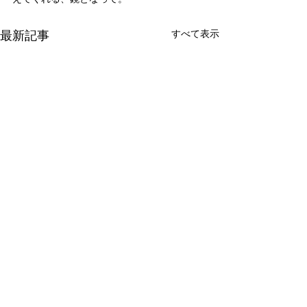
最新記事
すべて表示
新たな在り方
変わらなきゃ
体調を壊してから、強制的に
変わらなきゃいけ
できない、変われない、とい
らなきゃ。 なぜ
コメント
う体験をしています。 変わら
らないと自分の未