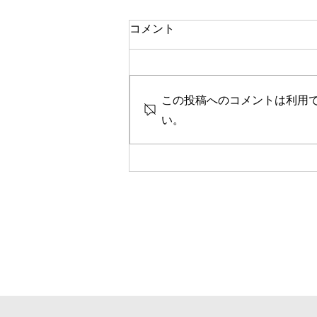
一人で頑張る
コメント
今思い返すと、私が大変なとき、
ピンチのとき、辛く苦しいときに
は、いつも側に人がいました。
この投稿へのコメントは利用
彼女や家族、友人、まるで逃げる
ように、「一人では生きられな
い。
い」というパターンで、その中へ
と助けや救いを求めていたのを思
い出します。 海外に一人で行っ
て頑張っている人、一人で上京し
て頑張っている人、どこかにいか
なくても精神的に一人で頑張って
人には、どこか共通の強さを感じ
ます。きっと一人で辛いこと、大
変なことを乗