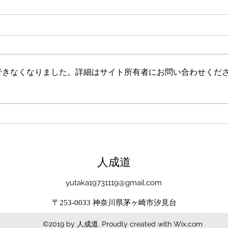
新たな在り方
変わ
体調を壊してから、強制的にでき
変わ
ない、変われない、という体験を
きゃ
しています。 変わらなきゃいけ
と自
できなくなりました。詳細はサイト所有者にお問い合わせくだ
ない、というパターンからした
れな
ら、これはとても苦しい状態だと
らな
思います。（語りかけていたので
いと
それほどでもなかったです） 変
んだ
わりたくても変われない、やりた
を見
くても体が重くてできない、それ
イラ
は、今の自分への諦めであった
いる
​人成道
り、変わらなくてもいいという、
きゃ
強制的な選択のようにも思いまし
いる
yutaka19731119@gmail.com
た。 変わらなくてもいい、それ
ーっ
は今の自分とい
いま
〒253-0033 神奈川県茅ヶ崎市汐見台
©2019 by 人成道. Proudly created with Wix.com