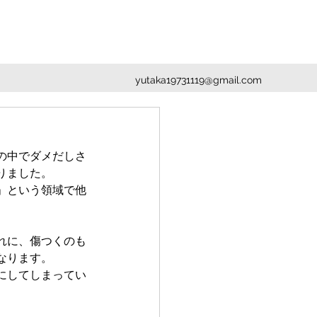
yutaka19731119@gmail.com
の中でダメだしさ
りました。
」という領域で他
れに、傷つくのも
なります。
にしてしまってい