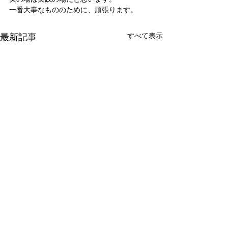
一番大事なもののために、頑張ります。
最新記事
すべて表示
新たな在り方
変わらなきゃ
体調を壊してから、強制的に
変わらなきゃいけ
できない、変われない、とい
らなきゃ。 なぜ
コメント