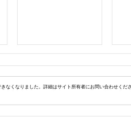
新たな在り方
変わ
体調を壊してから、強制的にでき
変わ
ない、変われない、という体験を
きゃ
しています。 変わらなきゃいけ
と自
できなくなりました。詳細はサイト所有者にお問い合わせくだ
ない、というパターンからした
れな
ら、これはとても苦しい状態だと
らな
思います。（語りかけていたので
いと
それほどでもなかったです） 変
んだ
わりたくても変われない、やりた
を見
くても体が重くてできない、それ
イラ
は、今の自分への諦めであった
いる