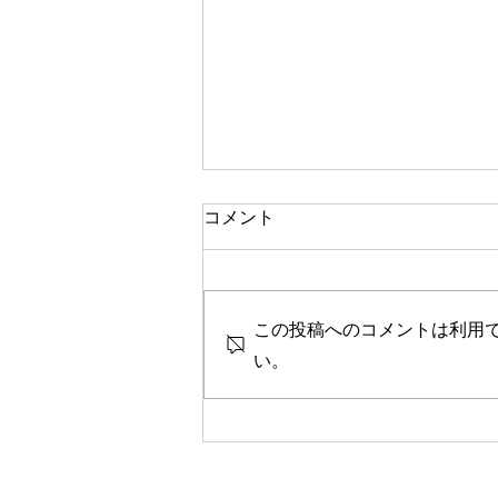
一人で頑張る
コメント
今思い返すと、私が大変なとき、
ピンチのとき、辛く苦しいときに
は、いつも側に人がいました。
この投稿へのコメントは利用
彼女や家族、友人、まるで逃げる
ように、「一人では生きられな
い。
い」というパターンで、その中へ
と助けや救いを求めていたのを思
い出します。 海外に一人で行っ
て頑張っている人、一人で上京し
て頑張っている人、どこかにいか