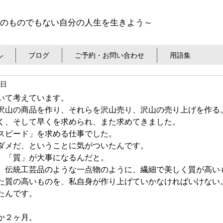
のものでもない自分の人生を生きよう～
ル
ブログ
ご予約・お問い合わせ
用語集
8日
いて考えています。
沢山の商品を作り、それらを沢山売り、沢山の売り上げを作る
く、そして早くを求められ、また求めてきました。
スピード」を求める仕事でした。
ダメだ、ということに気がついたんです。
、「質」が大事になるんだと。
、伝統工芸品のような一点物のように、繊細で美しく質が高い
た質の高いものを、私自身が作り上げていかなければいけない
たんです。
か２ヶ月。