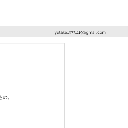
yutaka19731119@gmail.com
。
もの。
。