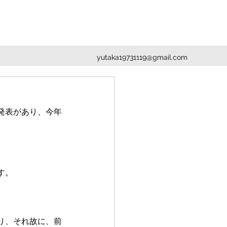
yutaka19731119@gmail.com
発表があり、今年
す。
り、それ故に、前