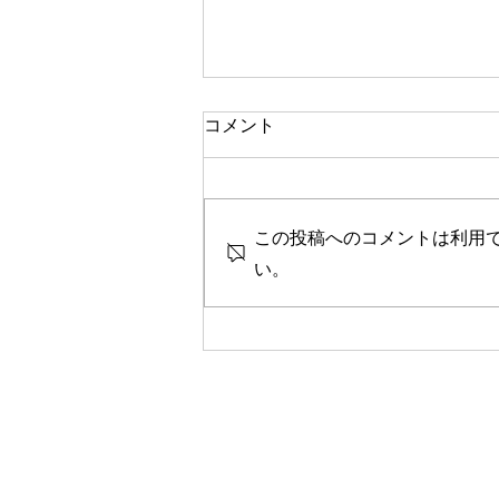
一人で頑張る
コメント
今思い返すと、私が大変なとき、
ピンチのとき、辛く苦しいときに
は、いつも側に人がいました。
この投稿へのコメントは利用
彼女や家族、友人、まるで逃げる
ように、「一人では生きられな
い。
い」というパターンで、その中へ
と助けや救いを求めていたのを思
い出します。 海外に一人で行っ
て頑張っている人、一人で上京し
て頑張っている人、どこかにいか
なくても精神的に一人で頑張って
人には、どこか共通の強さを感じ
ます。きっと一人で辛いこと、大