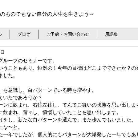
のものでもない自分の人生を生きよう～
ル
ブログ
ご予約・お問い合わせ
用語集
8日
グループのセミナーです。
いうこともあり、恒例の！今年の目標はどこまでできたか？の
ました。
」を意識し、白パターンでいる時を増やす。
ていたであろうか？
ーンに飲まれ、右往左往し、てんてこ舞いの状態を思い出しま
に飲まれ、苛々し、憤慨していたことを思い出します。
けをし、新たな白パターンを選んで、また歩んでもいました。
たな〜と。
た一年でしたが、個人的にもパターンが大爆発した一年でもあ