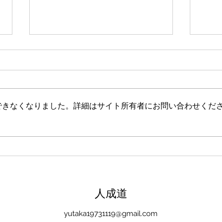
新たな在り方
変わ
体調を壊してから、強制的にでき
変わ
ない、変われない、という体験を
きゃ
しています。 変わらなきゃいけ
と自
できなくなりました。詳細はサイト所有者にお問い合わせくだ
ない、というパターンからした
れな
ら、これはとても苦しい状態だと
らな
思います。（語りかけていたので
いと
それほどでもなかったです） 変
んだ
わりたくても変われない、やりた
を見
くても体が重くてできない、それ
イラ
は、今の自分への諦めであった
いる
​人成道
り、変わらなくてもいいという、
きゃ
強制的な選択のようにも思いまし
いる
yutaka19731119@gmail.com
た。 変わらなくてもいい、それ
ーっ