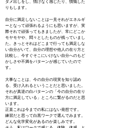
ダメ出しをし、情けなく感じたり、憤慨した
りもします。
自分に満足しないことは一見それがエネルギ
ーとなって頑張れるようにも思いますが、実
際それで頑張ってもきましたが、常にどこか
モヤモヤや、悶々としたものが残っていまし
た。きっとそれはどこまで行っても満足しな
い自分がいて、自分の理想や他人の在り方と
比較し、今すぐそこにいけない自分へのもど
かしさや不満をパターンが感じていたので
す。
大事なことは、今の自分の現実を知り認め
る、受け入れるということだと思いました。
それが真逆の白パターンの「今の自分の在り
方に満足している」ところに繋がるのだと思
います。
正直これは今までの私にはない発想です。
練習だと思って白黒ワークで選んでみます。
どんな化学変化があるのか楽しみです。
そう、私はワークで感じる、体験、体感、と