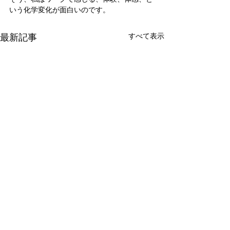
いう化学変化が面白いのです。
最新記事
すべて表示
新たな在り方
変わらなきゃ
体調を壊してから、強制的に
変わらなきゃいけ
できない、変われない、とい
らなきゃ。 なぜ
コメント