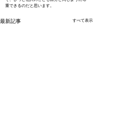
重できるのだと思います。
最新記事
すべて表示
新たな在り方
変わらなきゃ
体調を壊してから、強制的に
変わらなきゃいけ
できない、変われない、とい
らなきゃ。 なぜ
コメント