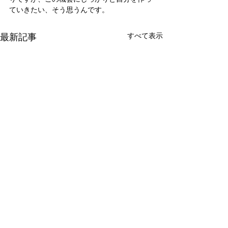
ていきたい、そう思うんです。
最新記事
すべて表示
新たな在り方
変わらなきゃ
体調を壊してから、強制的に
変わらなきゃいけ
できない、変われない、とい
らなきゃ。 なぜ
コメント