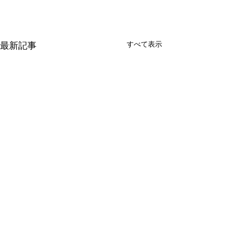
最新記事
すべて表示
新たな在り方
変わらなきゃ
体調を壊してから、強制的に
変わらなきゃいけ