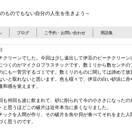
のものでもない自分の人生を生きよう～
ル
ブログ
ご予約・お問い合わせ
用語集
日
チクリーンでした。今回は少し遠出して伊豆のビーチクリーン
につくのがマイクロプラスチックです。数ミリから数センチの
のにも一苦労するゴミです。数ミリのものに関しては諦めて放
ないと取れないと思います。色も様々で、伊豆の白い砂浜に赤
違和感を覚えます。
回も何回も波に飲まれて、砂に削られて今の小ささになったの
・と思うほどこの破片は近年本当に多くなりました。
チックを人間が作り、その破片を魚や貝が食べてそれをまた人
づく思うのです。