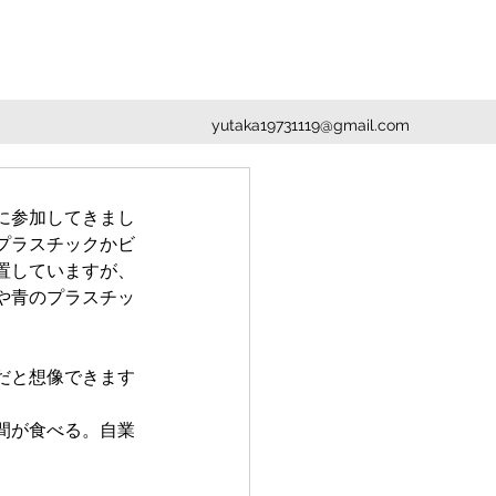
yutaka19731119@gmail.com
に参加してきまし
プラスチックかビ
置していますが、
や青のプラスチッ
だと想像できます
間が食べる。自業