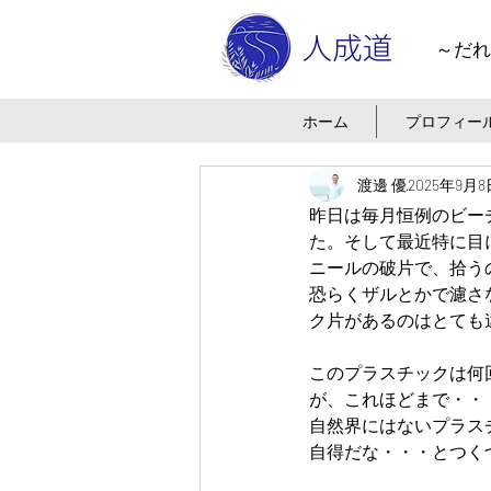
～だれ
ホーム
プロフィー
渡邊 優
2025年9月8
昨日は毎月恒例のビー
た。そして最近特に目
ニールの破片で、拾う
恐らくザルとかで濾さ
ク片があるのはとても
このプラスチックは何
が、これほどまで・・
自然界にはないプラス
自得だな・・・とつく